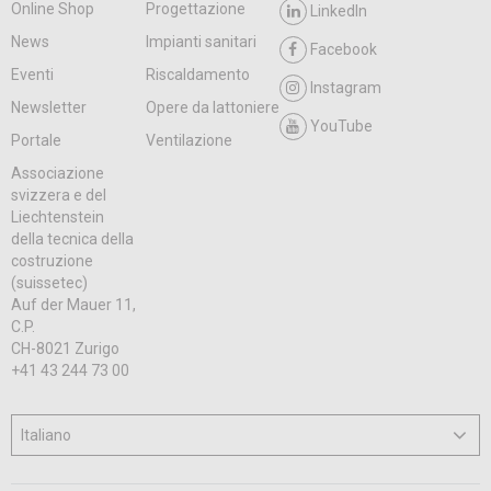
Online Shop
Progettazione
LinkedIn
News
Impianti sanitari
Facebook
Eventi
Riscaldamento
Instagram
Newsletter
Opere da lattoniere
YouTube
Portale
Ventilazione
Associazione
svizzera e del
Liechtenstein
della tecnica della
costruzione
(suissetec)
Auf der Mauer 11,
C.P.
CH-8021 Zurigo
+41 43 244 73 00