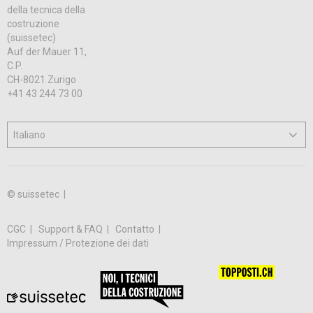
della tecnica della
costruzione
(suissetec)
Auf der Mauer 11,
C.P.
CH-8021 Zurigo
+41 43 244 73 00
© suissetec |
CGC
Support & FAQ
Contatto
Impressum / Protezione dei dati