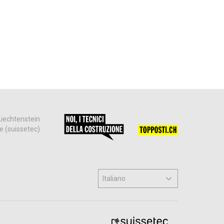
Liechtenstein
ne (suissetec)