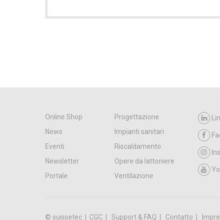
Online Shop
Progettazione
Li
News
Impianti sanitari
Fa
Eventi
Riscaldamento
In
Newsletter
Opere da lattoniere
Yo
Portale
Ventilazione
© suissetec |
CGC
Support & FAQ
Contatto
Impre