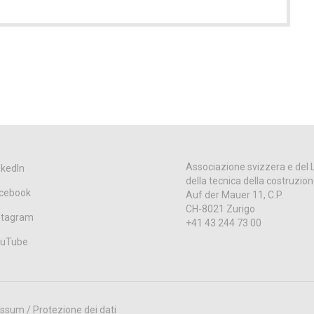
Associazione svizzera e del 
nkedIn
della tecnica della costruzio
cebook
Auf der Mauer 11, C.P.
CH-8021 Zurigo
stagram
+41 43 244 73 00
uTube
ssum / Protezione dei dati