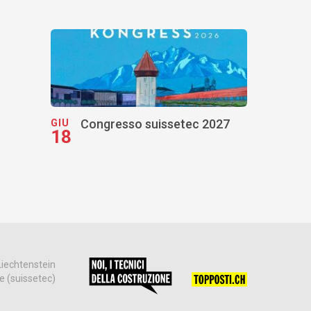
Congresso suissetec 2027
GIU
18
Liechtenstein
ne (suissetec)