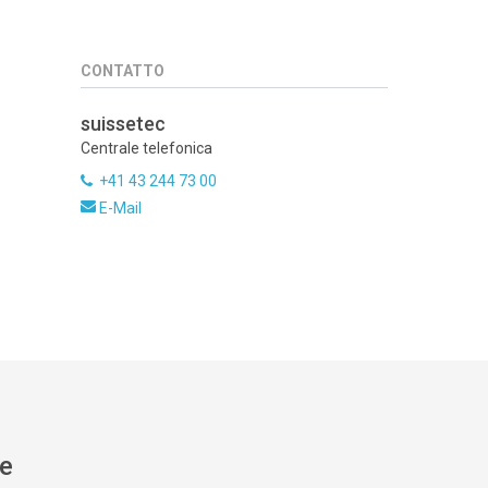
CONTATTO
suissetec
Centrale telefonica
+41 43 244 73 00
E-Mail
re