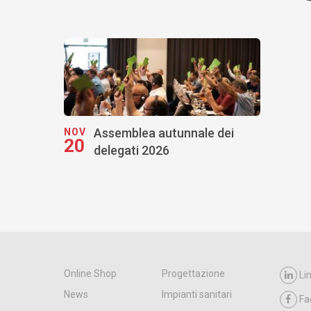
Assemblea autunnale dei
NOV
20
delegati 2026
Online Shop
Progettazione
Li
News
Impianti sanitari
Fa