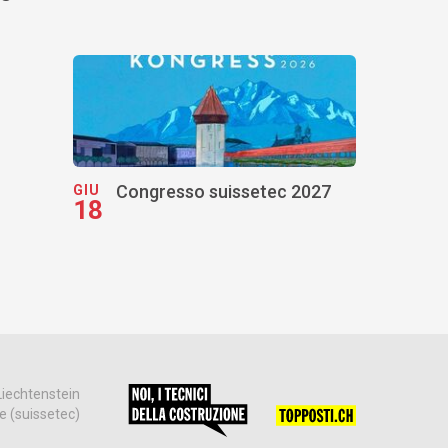
Congresso suissetec 2027
GIU
18
Liechtenstein
ne (suissetec)