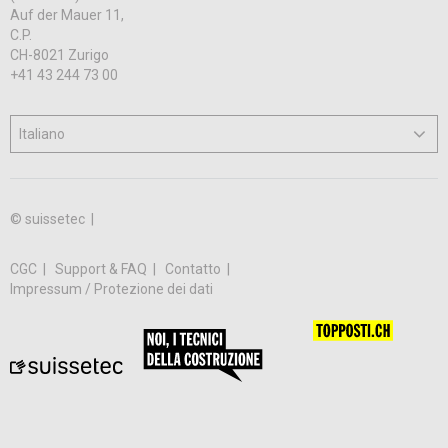
Auf der Mauer 11,
C.P.
CH-8021 Zurigo
+41 43 244 73 00
© suissetec |
CGC
Support & FAQ
Contatto
Impressum / Protezione dei dati