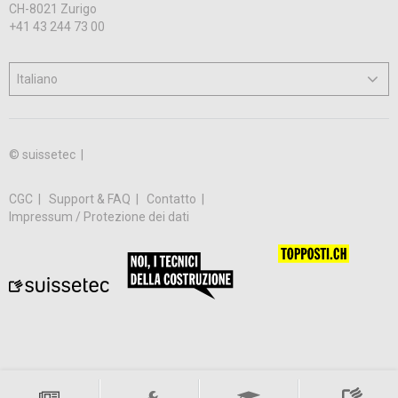
CH-8021 Zurigo
+41 43 244 73 00
© suissetec |
CGC
Support & FAQ
Contatto
Impressum / Protezione dei dati