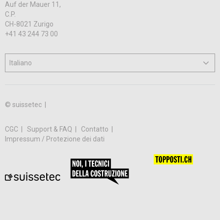
Auf der Mauer 11,
C.P.
CH-8021 Zurigo
+41 43 244 73 00
© suissetec |
CGC
Support & FAQ
Contatto
Impressum / Protezione dei dati