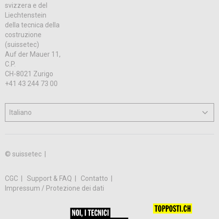
svizzera e del
Liechtenstein
della tecnica della
costruzione
(suissetec)
Auf der Mauer 11,
C.P.
CH-8021 Zurigo
+41 43 244 73 00
© suissetec |
CGC
Support & FAQ
Contatto
Impressum / Protezione dei dati