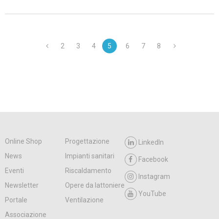
2
3
4
5
6
7
8
Online Shop
Progettazione
LinkedIn
News
Impianti sanitari
Facebook
Eventi
Riscaldamento
Instagram
Newsletter
Opere da lattoniere
YouTube
Portale
Ventilazione
Associazione