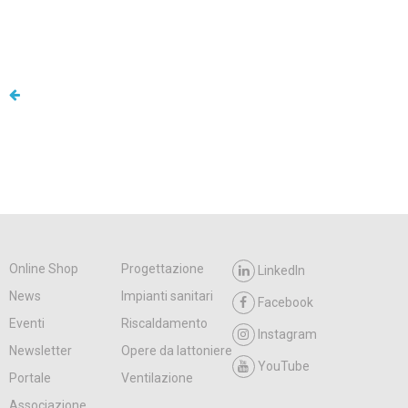
Online Shop
Progettazione
LinkedIn
News
Impianti sanitari
Facebook
Eventi
Riscaldamento
Instagram
Newsletter
Opere da lattoniere
YouTube
Portale
Ventilazione
Associazione