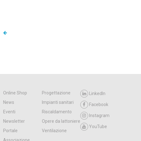
Online Shop
Progettazione
LinkedIn
News
Impianti sanitari
Facebook
Eventi
Riscaldamento
Instagram
Newsletter
Opere da lattoniere
YouTube
Portale
Ventilazione
Associazione