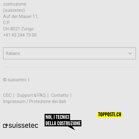
costruzione
(suissetec)
Auf der Mauer 11,
C.P.
CH-8021 Zurigo
+41 43 244 73 00
© suissetec |
CGC
Support & FAQ
Contatto
Impressum / Protezione dei dati