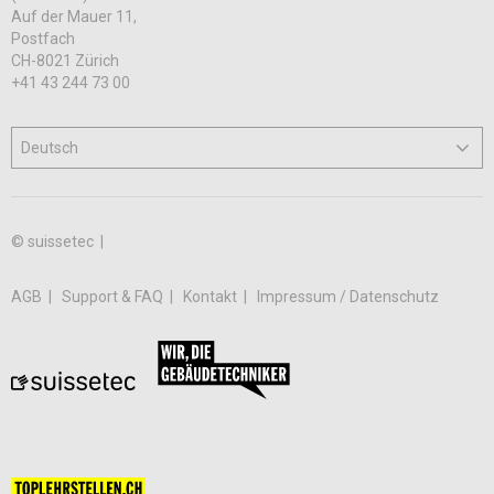
Auf der Mauer 11,
Postfach
CH-8021 Zürich
+41 43 244 73 00
© suissetec |
AGB
Support & FAQ
Kontakt
Impressum / Datenschutz