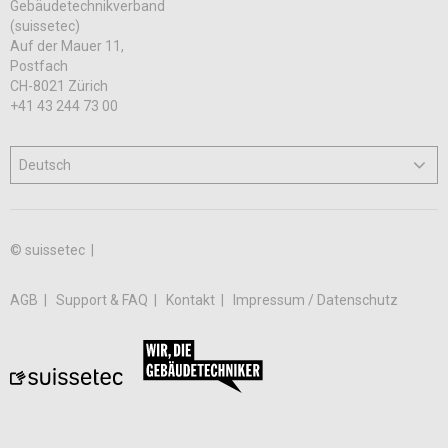
Gebäudetechnikverband
(suissetec)
Auf der Mauer 11,
Postfach
CH-8021 Zürich
+41 43 244 73 00
© suissetec |
AGB
Support & FAQ
Kontakt
Impressum / Datenschutz