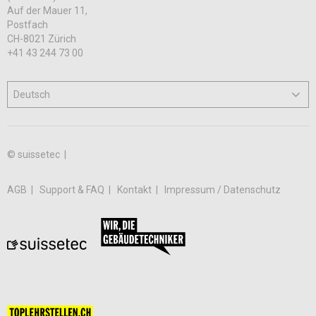
Auf der Mauer 11,
Postfach
CH-8021 Zürich
+41 43 244 73 00
© suissetec |
AGB
Support & FAQ
Kontakt
Impressum / Datenschutz