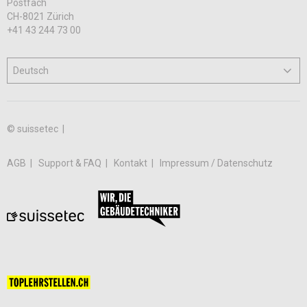
Postfach
CH-8021 Zürich
+41 43 244 73 00
© suissetec |
AGB
Support & FAQ
Kontakt
Impressum / Datenschutz