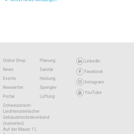
Online Shop
Planung
LinkedIn
News
Sanitär
Facebook
Events
Heizung
Instagram
Newsletter
Spengler
YouTube
Portal
Lüftung
Schweizerisch-
Liechtensteinischer
Gebäudetechnikverband
(suissetec)
Auf der Mauer 11,