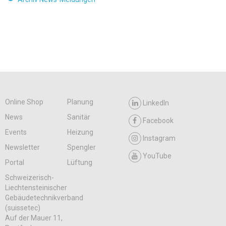
Online Shop
Planung
LinkedIn
News
Sanitär
Facebook
Events
Heizung
Instagram
Newsletter
Spengler
YouTube
Portal
Lüftung
Schweizerisch-
Liechtensteinischer
Gebäudetechnikverband
(suissetec)
Auf der Mauer 11,