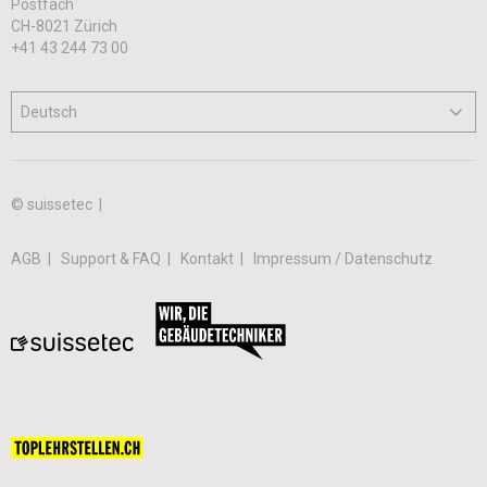
Postfach
CH-8021 Zürich
+41 43 244 73 00
© suissetec |
AGB
Support & FAQ
Kontakt
Impressum / Datenschutz