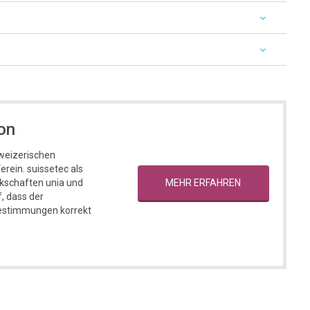
on
hweizerischen
rein. suissetec als
MEHR ERFAHREN
kschaften unia und
, dass der
Bestimmungen korrekt