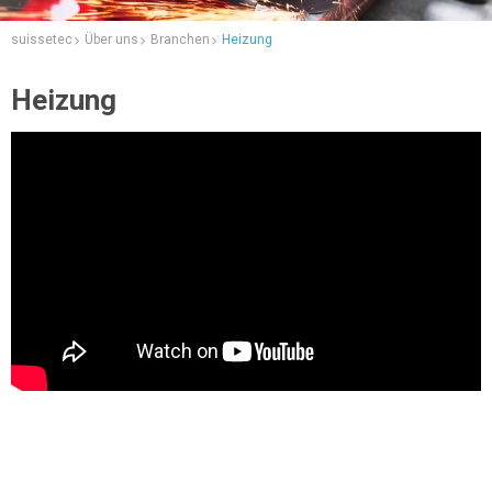
suissetec
Über uns
Branchen
Heizung
Heizung