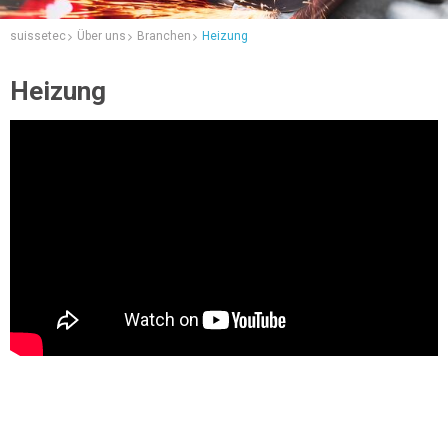
suissetec
Über uns
Branchen
Heizung
Heizung