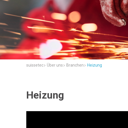
suissetec
Über uns
Branchen
Heizung
Heizung