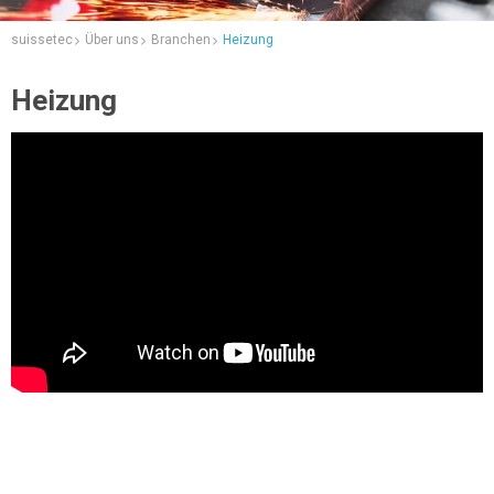
suissetec
Über uns
Branchen
Heizung
Heizung