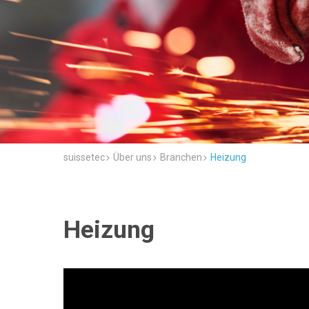
suissetec
Über uns
Branchen
Heizung
Heizung