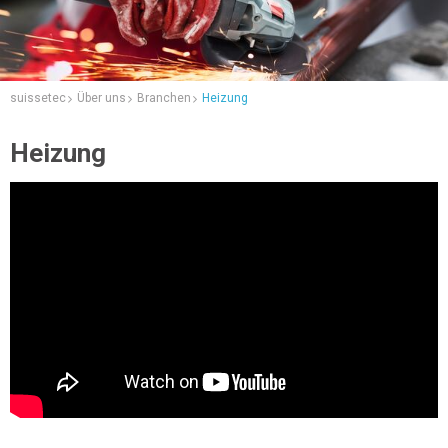
suissetec
Über uns
Branchen
Heizung
Heizung