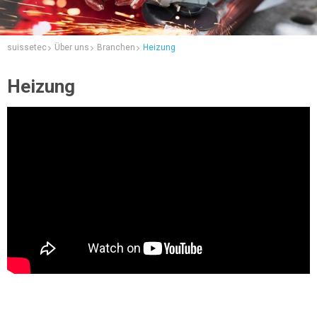
suissetec
Über uns
Branchen
Heizung
Heizung