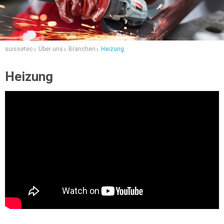
suissetec
Über uns
Branchen
Heizung
Heizung