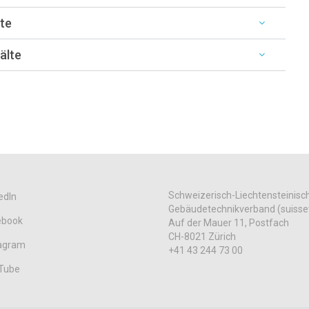
lte
älte
Schweizerisch-Liechtensteinisc
edIn
Gebäudetechnikverband (suisse
ebook
Auf der Mauer 11, Postfach
CH-8021 Zürich
tagram
+41 43 244 73 00
Tube