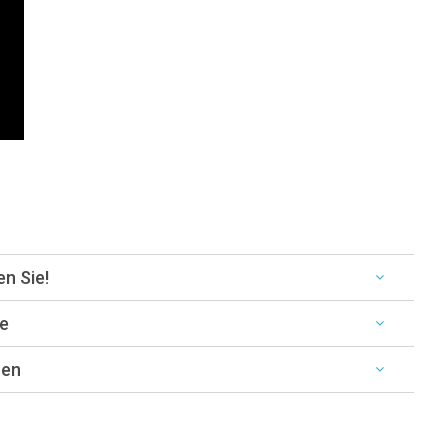
en Sie!
e
nen