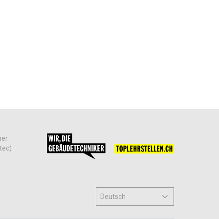
her
tec)