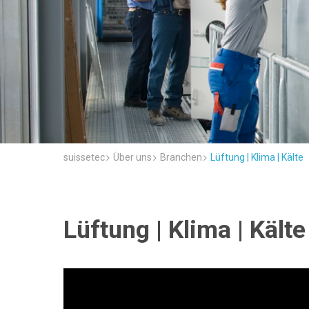
suissetec
Über uns
Branchen
Lüftung | Klima | Kälte
Lüftung | Klima | Kälte