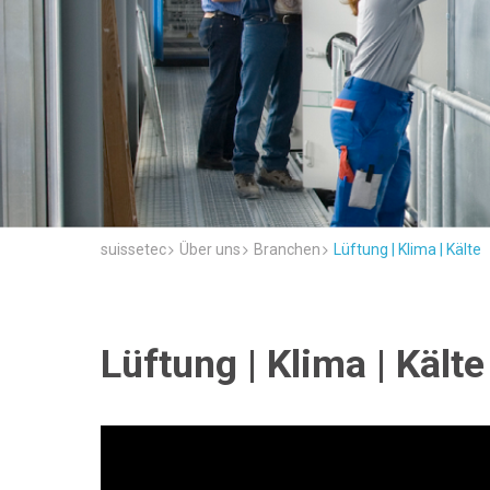
suissetec
Über uns
Branchen
Lüftung | Klima | Kälte
Lüftung | Klima | Kälte