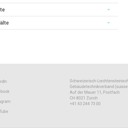
lte
älte
Schweizerisch-Liechtensteinisc
edIn
Gebäudetechnikverband (suisse
ebook
Auf der Mauer 11, Postfach
CH-8021 Zürich
tagram
+41 43 244 73 00
Tube