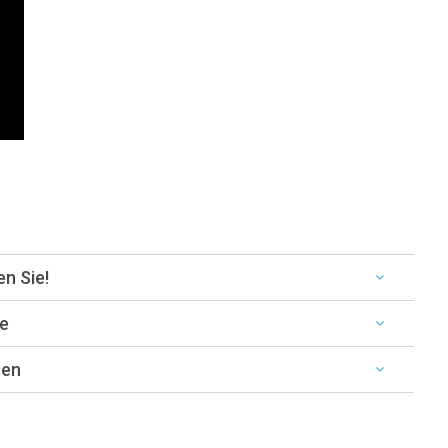
en Sie!
e
nen