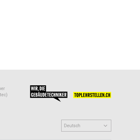
her
tec)