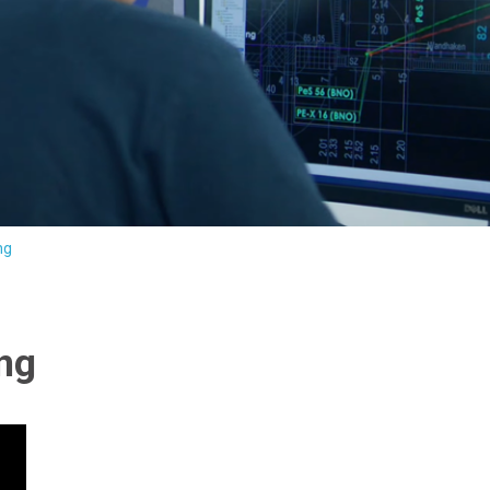
ng
ng