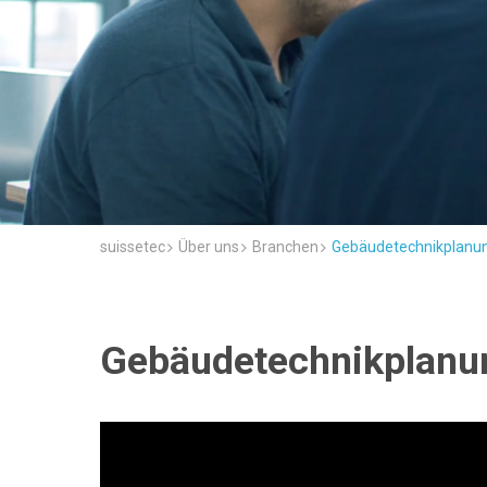
suissetec
Über uns
Branchen
Gebäudetechnikplanu
Gebäudetechnikplanu