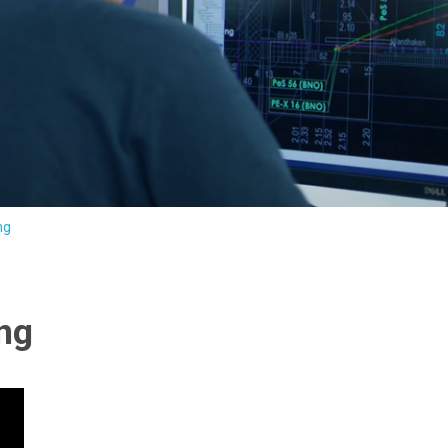
ng
ng