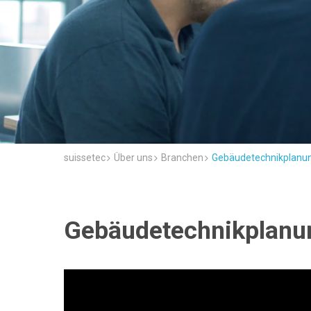
suissetec
Über uns
Branchen
Gebäudetechnikplanu
Gebäudetechnikplanu