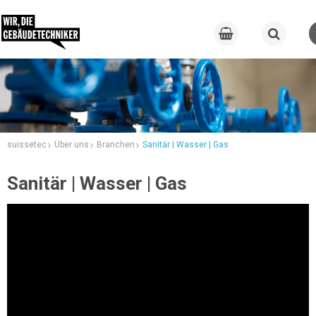
suissetec
Über uns
Branchen
Sanitär | Wasser | Gas
Sanitär | Wasser | Gas