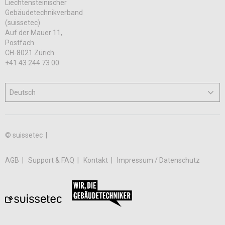
Liechtensteinischer
Gebäudetechnikverband
(suissetec)
Auf der Mauer 11,
Postfach
CH-8021 Zürich
+41 43 244 73 00
© suissetec |
AGB
Support & FAQ
Kontakt
Impressum / Datenschutz