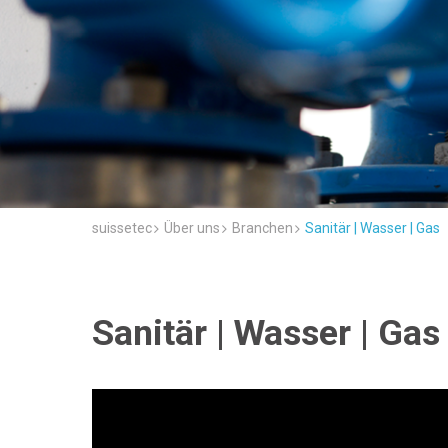
suissetec
Über uns
Branchen
Sanitär | Wasser | Gas
Sanitär | Wasser | Gas