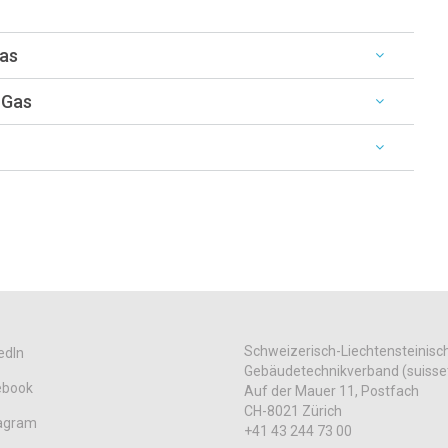
Gas
 Gas
Schweizerisch-Liechtensteinisc
edIn
Gebäudetechnikverband (suisse
ebook
Auf der Mauer 11, Postfach
CH-8021 Zürich
tagram
+41 43 244 73 00