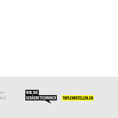
her
tec)