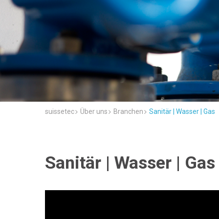
suissetec
Über uns
Branchen
Sanitär | Wasser | Gas
Sanitär | Wasser | Gas