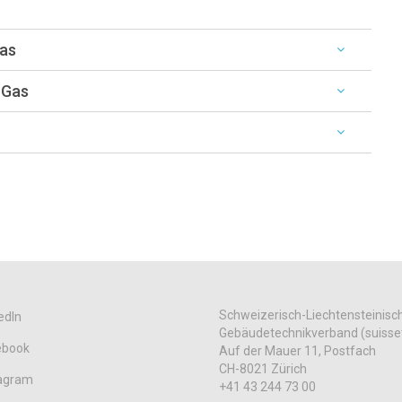
Gas
 Gas
Schweizerisch-Liechtensteinisc
edIn
Gebäudetechnikverband (suisse
ebook
Auf der Mauer 11, Postfach
CH-8021 Zürich
tagram
+41 43 244 73 00