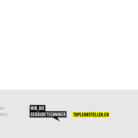
her
tec)