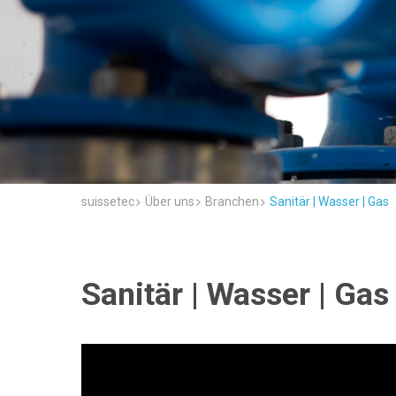
suissetec
Über uns
Branchen
Sanitär | Wasser | Gas
Sanitär | Wasser | Gas