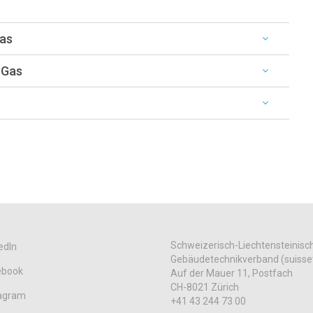
Gas
 Gas
Schweizerisch-Liechtensteinisc
edIn
Gebäudetechnikverband (suisse
ebook
Auf der Mauer 11, Postfach
CH-8021 Zürich
tagram
+41 43 244 73 00