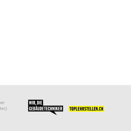
her
tec)