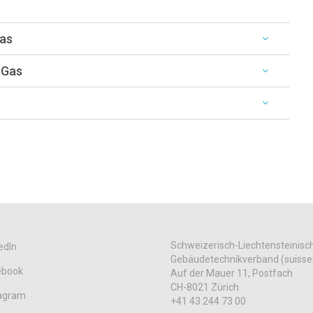
Gas
 Gas
Schweizerisch-Liechtensteinisc
edIn
Gebäudetechnikverband (suisse
ebook
Auf der Mauer 11, Postfach
CH-8021 Zürich
tagram
+41 43 244 73 00