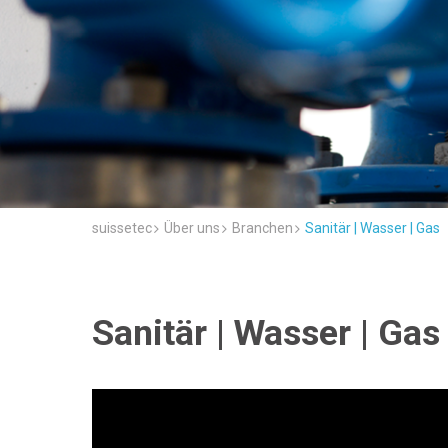
suissetec
Über uns
Branchen
Sanitär | Wasser | Gas
Sanitär | Wasser | Gas