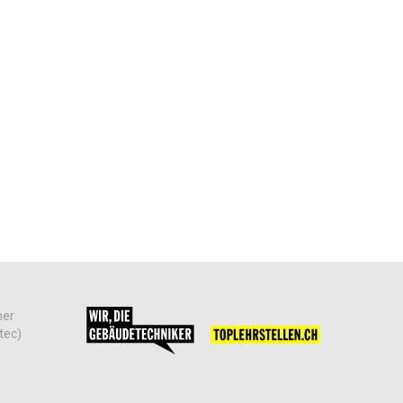
her
tec)