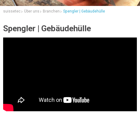
suissetec
Über uns
Branchen
Spengler | Gebäudehülle
Spengler | Gebäudehülle