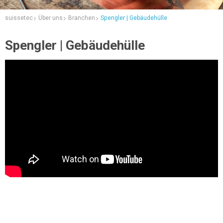
suissetec
Über uns
Branchen
Spengler | Gebäudehülle
Spengler | Gebäudehülle