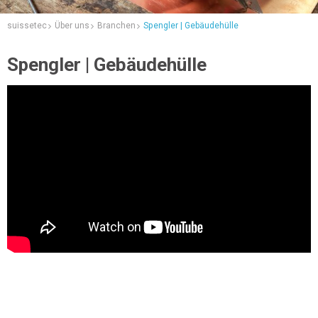
suissetec
Über uns
Branchen
Spengler | Gebäudehülle
Spengler | Gebäudehülle