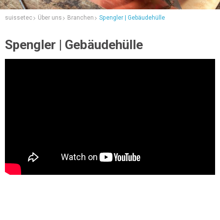
suissetec
Über uns
Branchen
Spengler | Gebäudehülle
Spengler | Gebäudehülle