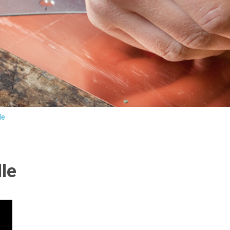
le
le