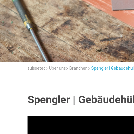
suissetec
Über uns
Branchen
Spengler | Gebäudehül
Spengler | Gebäudehül