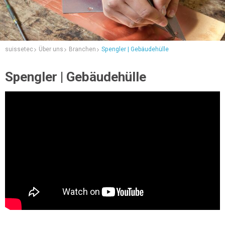
suissetec
Über uns
Branchen
Spengler | Gebäudehülle
Spengler | Gebäudehülle