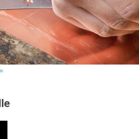
le
le