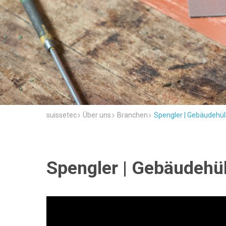
suissetec
Über uns
Branchen
Spengler | Gebäudehül
Spengler | Gebäudehül