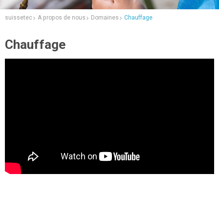
suissetec
A propos de nous
Domaines
Chauffage
Chauffage