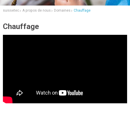
suissetec
A propos de nous
Domaines
Chauffage
Chauffage