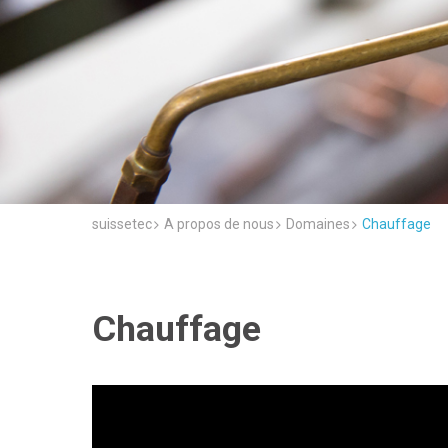
suissetec
A propos de nous
Domaines
Chauffage
Chauffage