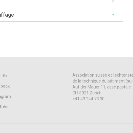
uffage
Association suisse et liechtenst
edIn
de la technique du bâtiment (su
ebook
Auf der Mauer 11, case postale
CH-8021 Zurich
tagram
+41 43 244 73 00
Tube