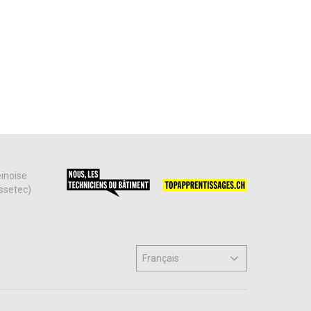
einoise
issetec)