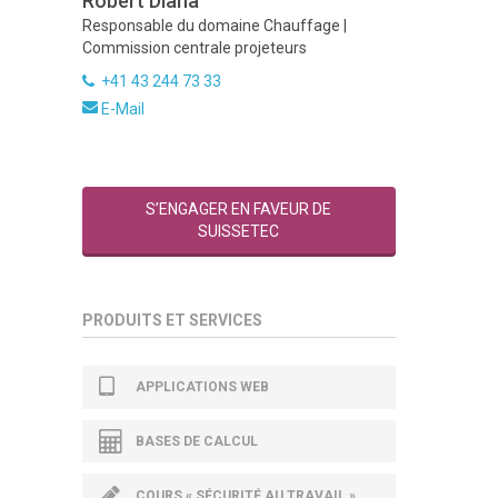
Robert Diana
Responsable du domaine Chauffage |
Commission centrale projeteurs
+41 43 244 73 33
E-Mail
S’ENGAGER EN FAVEUR DE
SUISSETEC
PRODUITS ET SERVICES
APPLICATIONS WEB
BASES DE CALCUL
COURS « SÉCURITÉ AU TRAVAIL »