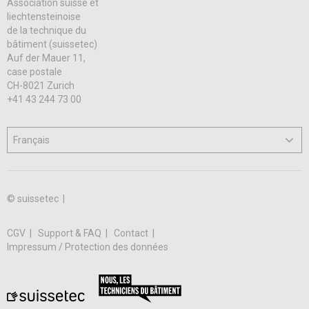
Association suisse et
liechtensteinoise
de la technique du
bâtiment (suissetec)
Auf der Mauer 11,
case postale
CH-8021 Zurich
+41 43 244 73 00
© suissetec |
CGV
Support & FAQ
Contact
Impressum / Protection des données